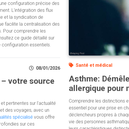
une configuration précise des
nt. L'intégration des flux
 et la syndication de
facilite la centralisation des
es. Pour comprendre les
sultez ce guide détaillé sur
 configuration essentiels.
Santé et médical
08/01/2026
Asthme: Démêler
 – votre source
allergique pour 
Comprendre les distinctions en
t pertinentes sur l'actualité
essentiel pour une prise en cha
 et des voyages, avec un
déclencheurs propres à chaqu
ualités spécialisé
vous offre
vie des personnes asthmatiques
rofondies sur ces
leurs caractéristiques distinc