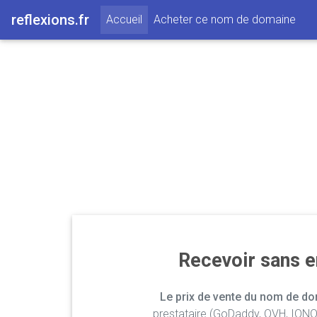
reflexions.fr
(current)
Accueil
Acheter ce nom de domaine
Recevoir sans 
Le prix de vente du nom de dom
prestataire (GoDaddy, OVH, IONOS