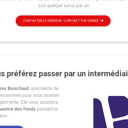
soit quelque euros par an.
CONTACTER LE VENDEUR / CONTACT THE OWNER
s préférez passer par un intermédiai
res Boischaut
, spécialiste de
fessionnels pour vous assister
églementé. Elle vous assistera
uestre des fonds
pendant la
tion.