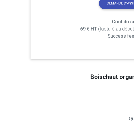
DEMANDE D'ASS
Coût du se
69 € HT
(facturé au débu
+
Success fee
Boischaut orga
Qu