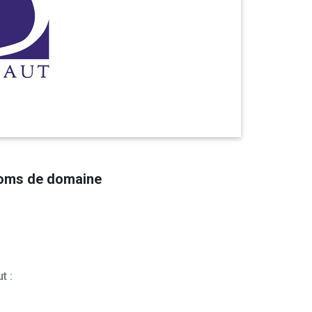
noms de domaine
t :